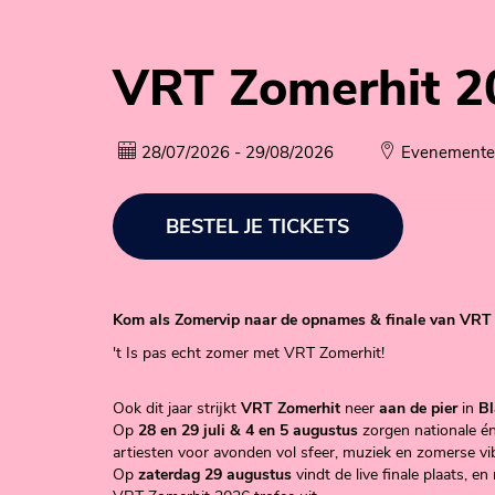
VRT Zomerhit 2
28/07/2026 - 29/08/2026
Evenemente
BESTEL JE TICKETS
Kom als Zomervip naar de opnames & finale van VRT
't Is pas echt zomer met VRT Zomerhit!
Ook dit jaar strijkt
VRT Zomerhit
neer
aan de pier
in
Bl
Op
28 en 29 juli & 4 en 5 augustus
zorgen nationale én
artiesten voor avonden vol sfeer, muziek en zomerse vi
Op
zaterdag 29 augustus
vindt de live finale plaats, e