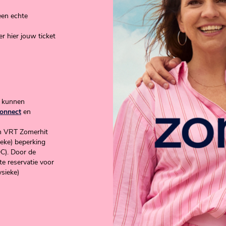
 een echte
r hier jouw ticket
o kunnen
onnect
en
an VRT Zomerhit
ieke) beperking
DC). Door de
e reservatie voor
sieke)