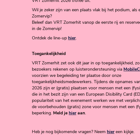
VRT Zomerhit 2026 trofee uit.
Wil je zeker zijn van een plaats vlak bij het podium, als
Zomervip?
Beleef dan VRT Zomerhit vanop de eerste rij en reservee
in de Zomervip!
Ontdek de line-up
hier
.
Toegankelijkheid
VRT Zomerhit zet ook dit jaar in op toegankelijkheid, z
bezoekers rekenen op luisterondersteuning via
MobileC
voorzien we begeleiding ter plaatse door onze
toegankelijkheidsmedewerkers. Tijdens de opnames v
2026 zijn er (gratis) plaatsen voor mensen met een (fys
die in het bezit zijn van een European Disibility Card (E
populariteit van het evenement werken we met verplicht
de voorbehouden (gratis) zone voor mensen met een (fy
beperking.
Meld je
hier
aan
.
Heb je nog bijkomende vragen? Neem
hier
een kijkje.